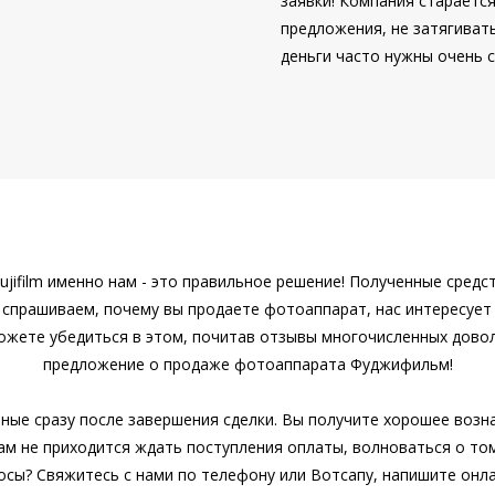
заявки! Компания стараетс
предложения, не затягиват
деньги часто нужны очень 
jifilm именно нам - это правильное решение! Полученные сред
 спрашиваем, почему вы продаете фотоаппарат, нас интересует 
жете убедиться в этом, почитав отзывы многочисленных довол
предложение о продаже фотоаппарата Фуджифильм!
ые сразу после завершения сделки. Вы получите хорошее возн
ам не приходится ждать поступления оплаты, волноваться о т
осы? Свяжитесь с нами по телефону или Вотсапу, напишите онл