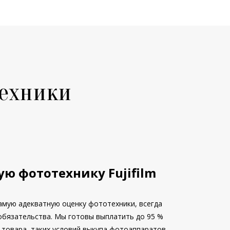
техники
ую фототехнику
Fujifilm
амую адекватную оценку фототехники, всегда
обязательства. Мы готовы выплатить до 95 %
товара, таких условий выкупа фотоаппаратов