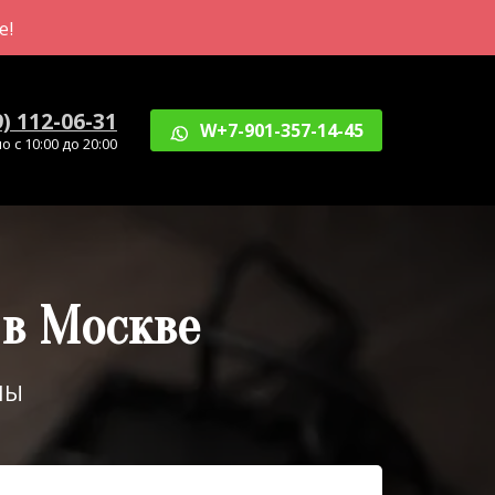
е!
9) 112-06-31
W+7-901-357-14-45
 с 10:00 до 20:00
 в Москве
НЫ