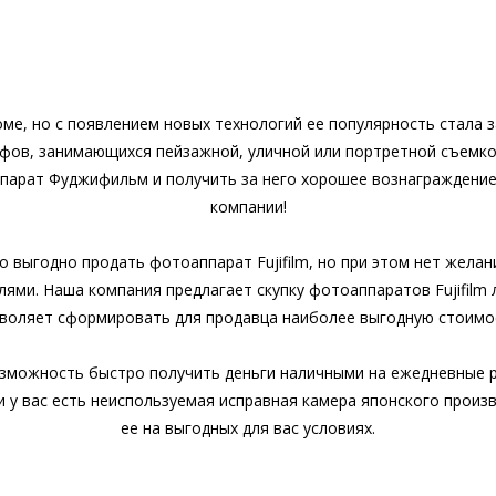
оме, но с появлением новых технологий ее популярность стала 
фов, занимающихся пейзажной, уличной или портретной съемкой
парат Фуджифильм и получить за него хорошее вознаграждение
компании!
о выгодно продать фотоаппарат Fujifilm, но при этом нет жел
ями. Наша компания предлагает скупку фотоаппаратов Fujifilm
воляет сформировать для продавца наиболее выгодную стоимо
возможность быстро получить деньги наличными на ежедневные р
 у вас есть неиспользуемая исправная камера японского произ
ее на выгодных для вас условиях.