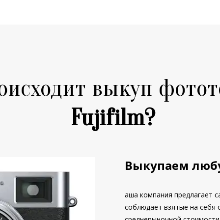
оисходит выкуп фото
Fujifilm?
Выкупаем люб
аша компания предлагает с
соблюдает взятые на себя 
среднерыночной стоимости 